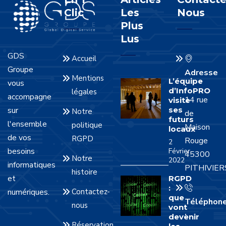
Clic
Les
Nous
Plus
Lus
GDS
Accueil
Groupe
Adresse
Mentions
L’équipe
vous
:
d’InfoPRO
légales
accompagne
14 rue
visite
sur
ses
Notre
de
futurs
l'ensemble
politique
Maison
locaux
de vos
RGPD
Rouge
2
besoins
Février
45300
Notre
2022
informatiques
PITHIVIER
histoire
et
RGPD
:
numériques.
Contactez-
que
Téléphon
nous
vont
:
devenir
Réservation