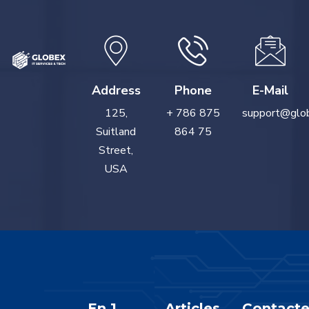
Address
Phone
E-Mail
125,
+ 786 875
support@glo
Suitland
864 75
Street,
USA
En 1
Articles
Contacte