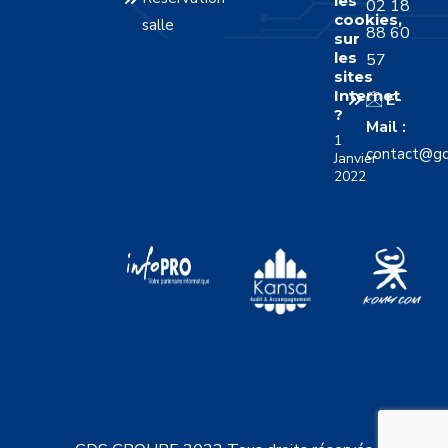
les
02 18
cookies,
salle
88 60
sur
les
57
sites
Internet
E-
?
Mail :
1
contact@gd
Janvier
2022