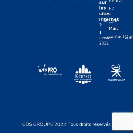
88 60
sur
les
57
sites
Internet
E-
?
Mail :
1
contact@gd
Janvier
2022
GDS GROUPE 2022 Tous droits réservés