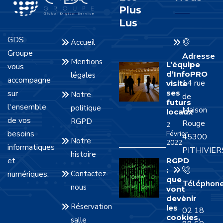
Plus
Lus
GDS
Accueil
Groupe
Adresse
Mentions
L’équipe
vous
:
d’InfoPRO
légales
accompagne
14 rue
visite
sur
ses
Notre
de
futurs
l'ensemble
politique
Maison
locaux
de vos
RGPD
Rouge
2
besoins
Février
45300
Notre
2022
informatiques
PITHIVIER
histoire
et
RGPD
:
numériques.
Contactez-
que
Téléphon
nous
vont
:
devenir
Réservation
les
02 18
cookies,
salle