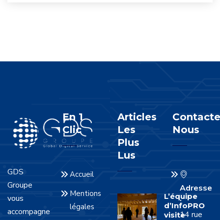
En 1
Articles
Contacte
Clic
Les
Nous
Plus
Lus
GDS
Accueil
Groupe
Adresse
Mentions
L’équipe
vous
:
d’InfoPRO
légales
accompagne
14 rue
visite