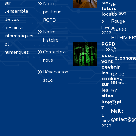
sur
ses
Notre
de
futurs
l'ensemble
politique
Maison
locaux
de vos
RGPD
Rouge
2
besoins
Février
45300
Notre
2022
informatiques
PITHIVIER
histoire
et
RGPD
:
numériques.
Contactez-
que
Téléphon
nous
vont
:
devenir
Réservation
les
02 18
cookies,
salle
88 60
sur
les
57
sites
Internet
E-
?
Mail :
1
contact@gd
Janvier
2022