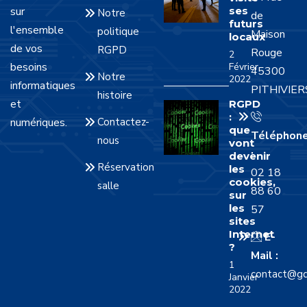
sur
ses
Notre
de
futurs
l'ensemble
politique
Maison
locaux
de vos
RGPD
Rouge
2
besoins
Février
45300
Notre
2022
informatiques
PITHIVIER
histoire
et
RGPD
:
numériques.
Contactez-
que
Téléphon
nous
vont
:
devenir
Réservation
les
02 18
cookies,
salle
88 60
sur
les
57
sites
Internet
E-
?
Mail :
1
contact@gd
Janvier
2022