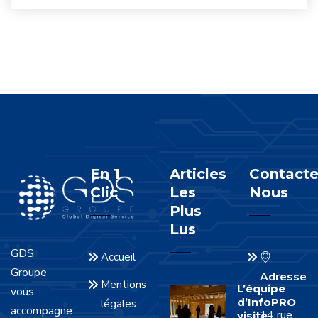
En 1
Articles
Contacte
Clic
Les
Nous
Plus
Lus
GDS
Accueil
Groupe
Adresse
Mentions
L’équipe
vous
:
d’InfoPRO
légales
accompagne
14 rue
visite