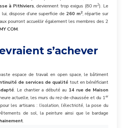
2
sse à Pithiviers
, deviennent trop exigus (80 m
). Le
2
lui, dispose d’une superficie de
260 m
, répartie sur
caux pourront accueillir également les membres des 2
MY COM
.
evraient s’achever
vaste espace de travail en open space, le bâtiment
ntinuité de services de qualité
tout en bénéficiant
adapté
.
Le chantier a débuté au
14 rue de Maison
er
’heure actuelle, les murs
du rez-de-chaussée et du 1
ur les artisans : l’isolation, l’électricité, la pose du
evêtements de sol, la peinture ainsi que le bardage
hainement
.