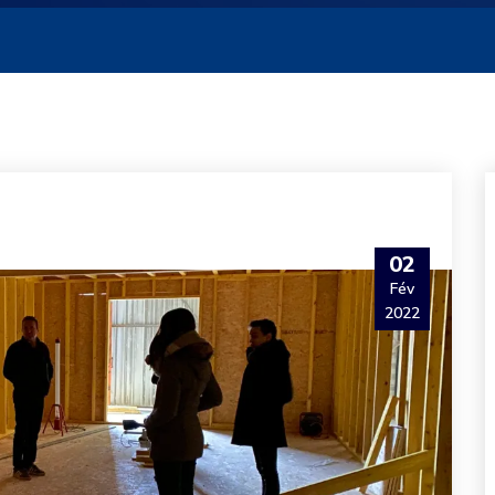
02
Fév
2022