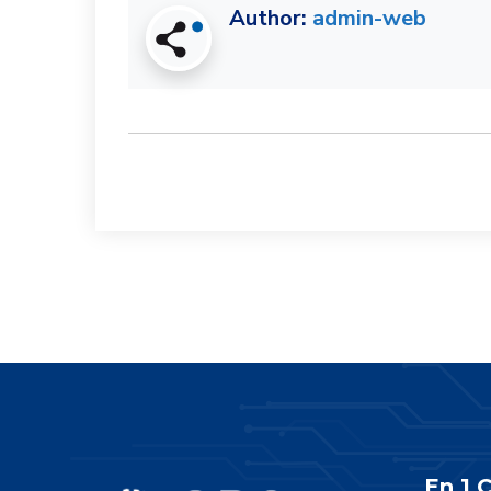
Author:
admin-web
En 1 C