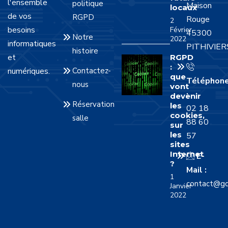
l'ensemble
politique
Maison
locaux
de vos
RGPD
Rouge
2
besoins
Février
45300
Notre
2022
informatiques
PITHIVIER
histoire
et
RGPD
:
numériques.
Contactez-
que
Téléphon
nous
vont
:
devenir
Réservation
les
02 18
cookies,
salle
88 60
sur
les
57
sites
Internet
E-
?
Mail :
1
contact@gd
Janvier
2022