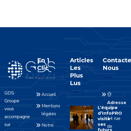
En 1
Articles
Contacte
Clic
Les
Nous
Plus
Lus
GDS
Accueil
Groupe
Adresse
Mentions
L’équipe
vous
:
d’InfoPRO
légales
accompagne
14 rue
visite
sur
ses
Notre
de
futurs