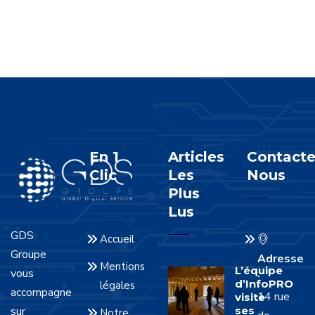
En 1
Articles
Contacte
Clic
Les
Nous
Plus
Lus
GDS
Accueil
Groupe
Adresse
Mentions
L’équipe
vous
:
d’InfoPRO
légales
accompagne
14 rue
visite
sur
ses
Notre