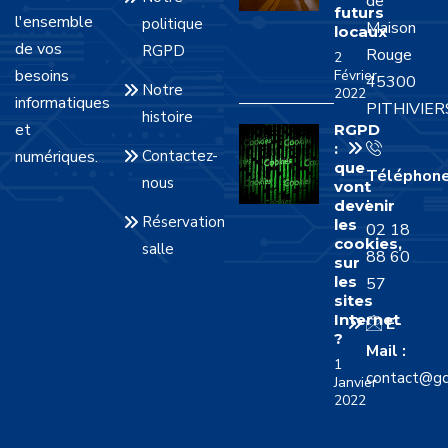
de
futurs
l'ensemble
politique
Maison
locaux
de vos
RGPD
Rouge
2
besoins
Février
45300
Notre
2022
informatiques
PITHIVIER
histoire
et
RGPD
:
numériques.
Contactez-
que
Téléphon
nous
vont
:
devenir
Réservation
les
02 18
cookies,
salle
88 60
sur
les
57
sites
Internet
E-
?
Mail :
1
contact@gd
Janvier
2022