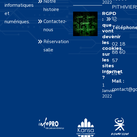
Notre
2022
informatiques
PITHIVIER
histoire
et
RGPD
:
numériques.
Contactez-
que
Téléphon
nous
vont
:
devenir
Réservation
les
02 18
cookies,
salle
88 60
sur
les
57
sites
Internet
E-
?
Mail :
1
contact@gd
Janvier
2022