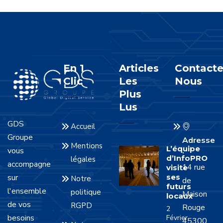
En 1
Articles
Contacte
Clic
Les
Nous
Plus
Lus
GDS
Accueil
Groupe
Adresse
Mentions
L’équipe
vous
:
d’InfoPRO
légales
accompagne
14 rue
visite
sur
ses
Notre
de
futurs
l'ensemble
politique
Maison
locaux
de vos
RGPD
Rouge
2
besoins
Février
45300