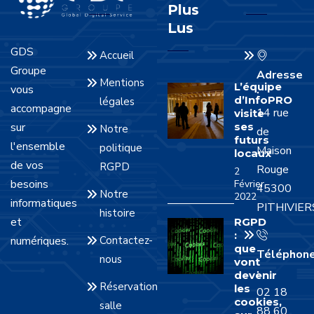
Plus
Lus
GDS
Accueil
Groupe
Adresse
Mentions
L’équipe
vous
:
d’InfoPRO
légales
accompagne
14 rue
visite
sur
ses
Notre
de
futurs
l'ensemble
politique
Maison
locaux
de vos
RGPD
Rouge
2
besoins
Février
45300
Notre
2022
informatiques
PITHIVIER
histoire
et
RGPD
:
numériques.
Contactez-
que
Téléphon
nous
vont
:
devenir
Réservation
les
02 18
cookies,
salle
88 60