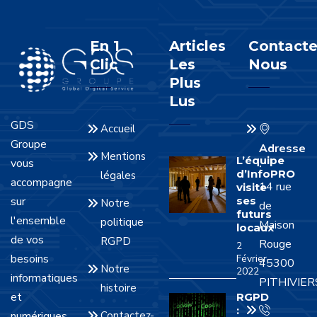
En 1
Articles
Contacte
Clic
Les
Nous
Plus
Lus
GDS
Accueil
Groupe
Adresse
Mentions
L’équipe
vous
:
d’InfoPRO
légales
accompagne
14 rue
visite
sur
ses
Notre
de
futurs
l'ensemble
politique
Maison
locaux
de vos
RGPD
Rouge
2
besoins
Février
45300
Notre
2022
informatiques
PITHIVIER
histoire
et
RGPD
:
numériques.
Contactez-