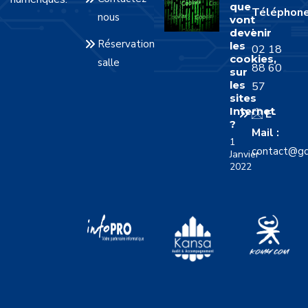
que
Téléphon
nous
vont
:
devenir
Réservation
les
02 18
cookies,
salle
88 60
sur
les
57
sites
Internet
E-
?
Mail :
1
contact@gd
Janvier
2022